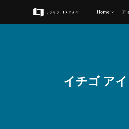
Home
ア
コ
ン
テ
ン
ツ
へ
ス
キ
イチゴ アイ
ッ
プ