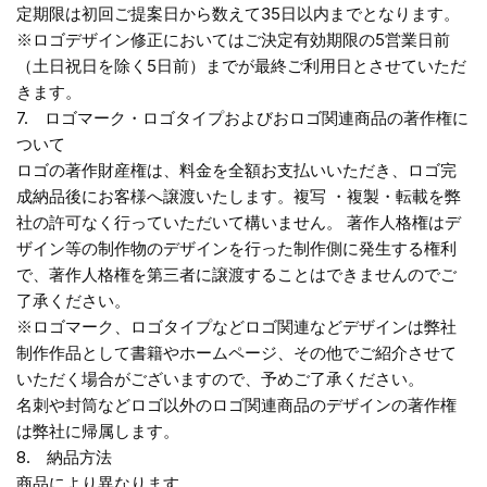
定期限は初回ご提案日から数えて35日以内までとなります。
※ロゴデザイン修正においてはご決定有効期限の5営業日前
（土日祝日を除く5日前）までが最終ご利用日とさせていただ
きます。
7. ロゴマーク・ロゴタイプおよびおロゴ関連商品の著作権に
ついて
ロゴの著作財産権は、料金を全額お支払いいただき、ロゴ完
成納品後にお客様へ譲渡いたします。複写 ・複製・転載を弊
社の許可なく行っていただいて構いません。 著作人格権はデ
ザイン等の制作物のデザインを行った制作側に発生する権利
で、著作人格権を第三者に譲渡することはできませんのでご
了承ください。
※ロゴマーク、ロゴタイプなどロゴ関連などデザインは弊社
制作作品として書籍やホームページ、その他でご紹介させて
いただく場合がございますので、予めご了承ください。
名刺や封筒などロゴ以外のロゴ関連商品のデザインの著作権
は弊社に帰属します。
8. 納品方法
商品により異なります。