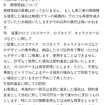
9. 商標登録について
商標登録の業務は行っておりません。 もしも第三者の商標権
を侵害した場合は無償(プランの範囲内）でロゴを再度作成さ
せていただき納品いたしますがそれ以外の責任は負いかねま
す。
10. 提案のロゴ（ロゴマーク、ロゴタイプ、キャラクターロ
ゴなど）に関して
ご提案したロゴマーク、ロゴタイプ、キャラクターロゴなど
のデザインの著作権は、納品したロゴ以外全て弊社（たけは
らデザイン室）に帰属します。使用することはできません。
もし、許可なく使用した場合は契約違反に該当いたします。
また、ロゴのデータは保管管理いたします。ただし、不意な
事故などトラブルによるデータ損失の場合などで対処できな
い場合がございますので予めご了承ください、
11.契約違反に関しての罰則
お客様は、本規約の一部又は全部に違反した場合は、契約違
反金として当社に対して50万円を一括で速やかに支払うもの
とします。特にロゴの無断使用などは法的な措置をとらせて