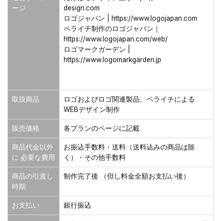
ージ
design.com
ロゴジャパン | https://www.logojapan.com
ペライチ制作のロゴジャパン｜
https://www.logojapan.com/web/
ロゴマークガーデン |
https://www.logomarkgarden.jp
取扱商品
ロゴおよびロゴ関連製品、ペライチによる
WEBデザイン制作
販売価格
各プランのページに記載
商品代金以外
お振込手数料・送料（送料込みの商品は除
に 必要な費用
く）・その他手数料
商品の引渡し
制作完了後 （但し料金全額お支払い後）
時期
お支払い
銀行振込