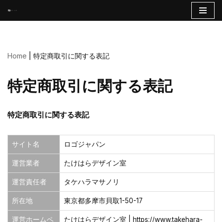
コ
ン
テ
Home
|
特定商取引に関する表記
ン
ツ
特定商取引に関する表記
へ
ス
キ
特定商取引に関する表記
ッ
プ
サイト名
ロゴジャパン
運営業者
たけはらデザイン室
運営責任者
タケハラマサノリ
所在地
東京都多摩市貝取1-50-17
運営ホームペ
たけはらデザイン室 | https://www.takehara-